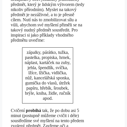
předmět, který je lidským výtvorem (tedy
nikoliv přírodním). Myslet na takový
předmět je nezáživné, a to je přesně
cílem. Nutí nás to zmobilizovat sílu a
vůli, abychom své myšlení přiměli se na
takový nudný předmět soustředit. Pro
inspiraci si jako příklady vhodného
předmětu uveďme:
zápalky, párátko, tužka,
pastelka, propiska, hrnek,
náplast, kartáček na zuby,
jehla, špendlík, svíčka,
lžíce, lžička, vidlička,
nůž, kancelářská sponka,
gumička do vlasů, útržek
papíru, hřebík, šroubek,
brýle, kniha, židle, ručník
apod.
Cvičení
probíhá
tak, že po dobu asi 5
minut (postupně můžeme cvičit i déle)
soustředíme své myšlení na tento předem
zvolený předmět. Zavřeme oči a