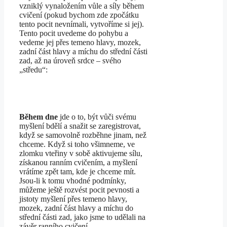
vzniklý vynaložením vůle a síly během
cvičení (pokud bychom zde zpočátku
tento pocit nevnímali, vytvoříme si jej).
Tento pocit uvedeme do pohybu a
vedeme jej přes temeno hlavy, mozek,
zadní část hlavy a míchu do střední části
zad, až na úroveň srdce – svého
„středu“:
Během dne
jde o to, být vůči svému
myšlení bdělí a snažit se zaregistrovat,
když se samovolně rozběhne jinam, než
chceme. Když si toho všimneme, ve
zlomku vteřiny v sobě aktivujeme sílu,
získanou ranním cvičením, a myšlení
vrátíme zpět tam, kde je chceme mít.
Jsou-li k tomu vhodné podmínky,
můžeme ještě rozvést pocit pevnosti a
jistoty myšlení přes temeno hlavy,
mozek, zadní část hlavy a míchu do
střední části zad, jako jsme to udělali na
závěr ranního cvičení.