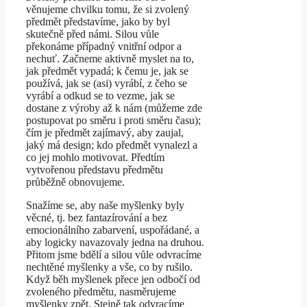
věnujeme chvilku tomu, že si zvolený
předmět představíme, jako by byl
skutečně před námi. Silou vůle
překonáme případný vnitřní odpor a
nechuť. Začneme aktivně myslet na to,
jak předmět vypadá; k čemu je, jak se
používá, jak se (asi) vyrábí, z čeho se
vyrábí a odkud se to vezme, jak se
dostane z výroby až k nám (můžeme zde
postupovat po směru i proti směru času);
čím je předmět zajímavý, aby zaujal,
jaký má design; kdo předmět vynalezl a
co jej mohlo motivovat. Předtím
vytvořenou představu předmětu
průběžně obnovujeme.
Snažíme se, aby naše myšlenky byly
věcné, tj. bez fantazírování a bez
emocionálního zabarvení, uspořádané, a
aby logicky navazovaly jedna na druhou.
Přitom jsme bdělí a silou vůle odvracíme
nechtěné myšlenky a vše, co by rušilo.
Když běh myšlenek přece jen odbočí od
zvoleného předmětu, nasměrujeme
myšlenky zpět. Stejně tak odvracíme