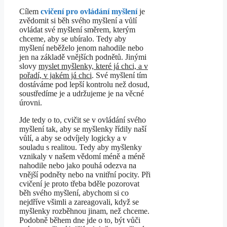
Cílem
cvičení pro ovládání myšlení
je
zvědomit si běh svého myšlení a vůlí
ovládat své myšlení směrem, kterým
chceme, aby se ubíralo. Tedy aby
myšlení neběželo jenom nahodile nebo
jen na základě vnějších podnětů. Jinými
slovy
myslet myšlenky, které já chci, a v
pořadí, v jakém já chci
. Své myšlení tím
dostáváme pod lepší kontrolu než dosud,
soustředíme je a udržujeme je na věcné
úrovni.
Jde tedy o to, cvičit se v ovládání svého
myšlení tak, aby se myšlenky řídily naší
vůlí, a aby se odvíjely logicky a v
souladu s realitou. Tedy aby myšlenky
vznikaly v našem vědomí méně a méně
nahodile nebo jako pouhá odezva na
vnější podněty nebo na vnitřní pocity. Při
cvičení je proto třeba bděle pozorovat
běh svého myšlení, abychom si co
nejdříve všimli a zareagovali, když se
myšlenky rozběhnou jinam, než chceme.
Podobně během dne jde o to, být vůči