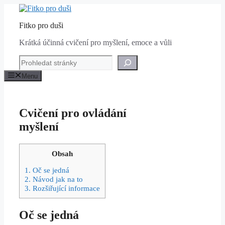
Přeskočit
na
Fitko pro duši
obsah
Krátká účinná cvičení pro myšlení, emoce a vůli
Hledat
Menu
Cvičení pro ovládání
myšlení
Obsah
1.
Oč se jedná
2.
Návod jak na to
3.
Rozšiřující informace
Oč se jedná