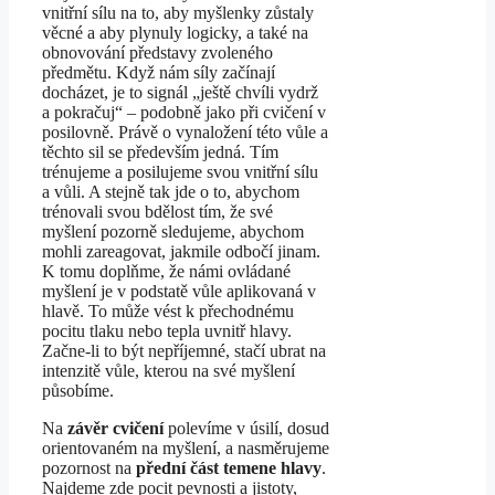
vnitřní sílu na to, aby myšlenky zůstaly
věcné a aby plynuly logicky, a také na
obnovování představy zvoleného
předmětu. Když nám síly začínají
docházet, je to signál „ještě chvíli vydrž
a pokračuj“ – podobně jako při cvičení v
posilovně. Právě o vynaložení této vůle a
těchto sil se především jedná. Tím
trénujeme a posilujeme svou vnitřní sílu
a vůli. A stejně tak jde o to, abychom
trénovali svou bdělost tím, že své
myšlení pozorně sledujeme, abychom
mohli zareagovat, jakmile odbočí jinam.
K tomu doplňme, že námi ovládané
myšlení je v podstatě vůle aplikovaná v
hlavě. To může vést k přechodnému
pocitu tlaku nebo tepla uvnitř hlavy.
Začne-li to být nepříjemné, stačí ubrat na
intenzitě vůle, kterou na své myšlení
působíme.
Na
závěr cvičení
polevíme v úsilí, dosud
orientovaném na myšlení, a nasměrujeme
pozornost na
přední část temene hlavy
.
Najdeme zde pocit pevnosti a jistoty,