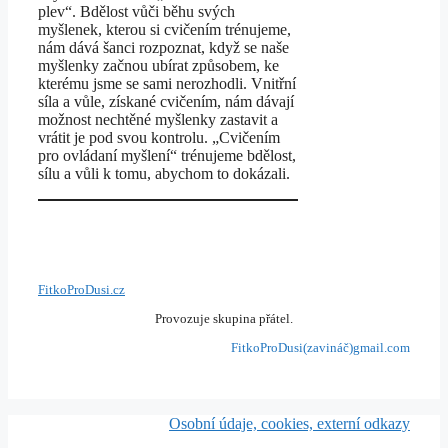
plev“. Bdělost vůči běhu svých
myšlenek, kterou si cvičením trénujeme,
nám dává šanci rozpoznat, když se naše
myšlenky začnou ubírat způsobem, ke
kterému jsme se sami nerozhodli. Vnitřní
síla a vůle, získané cvičením, nám dávají
možnost nechtěné myšlenky zastavit a
vrátit je pod svou kontrolu. „Cvičením
pro ovládaní myšlení“ trénujeme bdělost,
sílu a vůli k tomu, abychom to dokázali.
FitkoProDusi.cz
Provozuje skupina přátel.
FitkoProDusi(zavináč)gmail.com
Osobní údaje, cookies, externí odkazy