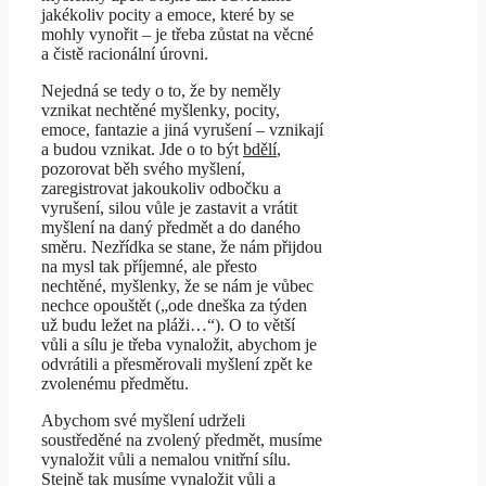
jakékoliv pocity a emoce, které by se
mohly vynořit – je třeba zůstat na věcné
a čistě racionální úrovni.
Nejedná se tedy o to, že by neměly
vznikat nechtěné myšlenky, pocity,
emoce, fantazie a jiná vyrušení – vznikají
a budou vznikat. Jde o to být
bdělí
,
pozorovat běh svého myšlení,
zaregistrovat jakoukoliv odbočku a
vyrušení, silou vůle je zastavit a vrátit
myšlení na daný předmět a do daného
směru. Nezřídka se stane, že nám přijdou
na mysl tak příjemné, ale přesto
nechtěné, myšlenky, že se nám je vůbec
nechce opouštět („ode dneška za týden
už budu ležet na pláži…“). O to větší
vůli a sílu je třeba vynaložit, abychom je
odvrátili a přesměrovali myšlení zpět ke
zvolenému předmětu.
Abychom své myšlení udrželi
soustředěné na zvolený předmět, musíme
vynaložit vůli a nemalou vnitřní sílu.
Stejně tak musíme vynaložit vůli a