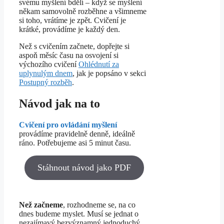
svému myšlení bdělí – když se myšlení
někam samovolně rozběhne a všimneme
si toho, vrátíme je zpět. Cvičení je
krátké, provádíme je každý den.
Než s cvičením začnete, dopřejte si
aspoň měsíc času na osvojení si
výchozího cvičení
Ohlédnutí za
uplynulým dnem
, jak je popsáno v sekci
Postupný rozběh
.
Návod jak na to
Cvičení pro ovládání myšlení
provádíme pravidelně denně, ideálně
ráno. Potřebujeme asi 5 minut času.
Stáhnout návod jako PDF
Než začneme
, rozhodneme se, na co
dnes budeme myslet. Musí se jednat o
nezajímavý bezvýznamný jednoduchý